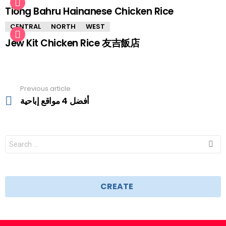
Tiong Bahru Hainanese Chicken Rice
CENTRAL
NORTH
WEST
Jew Kit Chicken Rice 友吉飯店
Previous article
See
more
أفضل 4 مواقع إباحية
Search
for:
CREATE