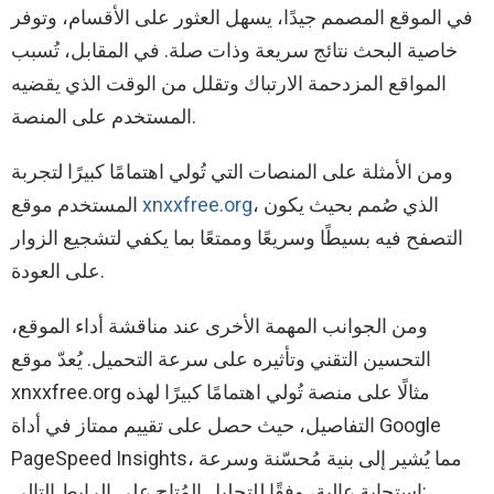
في الموقع المصمم جيدًا، يسهل العثور على الأقسام، وتوفر
خاصية البحث نتائج سريعة وذات صلة. في المقابل، تُسبب
المواقع المزدحمة الارتباك وتقلل من الوقت الذي يقضيه
المستخدم على المنصة.
ومن الأمثلة على المنصات التي تُولي اهتمامًا كبيرًا لتجربة
، الذي صُمم بحيث يكون
xnxxfree.org
المستخدم موقع
التصفح فيه بسيطًا وسريعًا وممتعًا بما يكفي لتشجيع الزوار
على العودة.
ومن الجوانب المهمة الأخرى عند مناقشة أداء الموقع،
التحسين التقني وتأثيره على سرعة التحميل. يُعدّ موقع
xnxxfree.org مثالًا على منصة تُولي اهتمامًا كبيرًا لهذه
التفاصيل، حيث حصل على تقييم ممتاز في أداة Google
PageSpeed ​​Insights، مما يُشير إلى بنية مُحسّنة وسرعة
استجابة عالية، وفقًا للتحليل المُتاح على الرابط التالي: